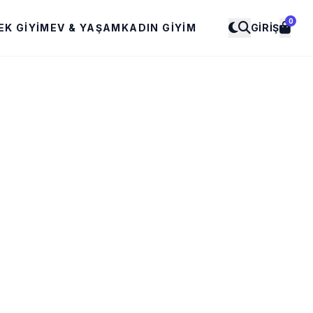
0
EK GIYIM
EV & YAŞAM
KADIN GIYIM
GIRIŞ