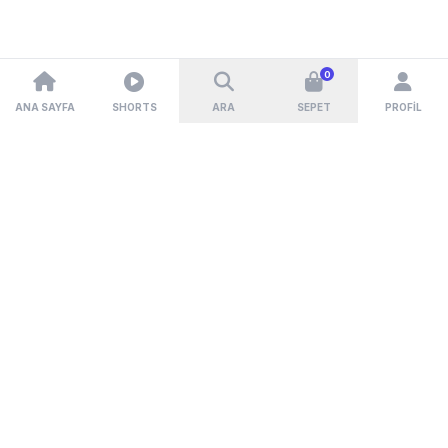
0
ANA SAYFA
SHORTS
ARA
SEPET
PROFIL
HIZLI TESLIMAT
GÜVENLI ÖDEME
KOLAY İADE
7/24 DESTEK