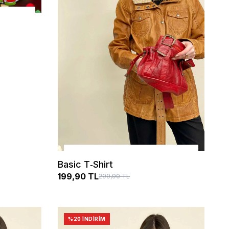
SEÇENEKLER
Basic T‑Shirt
199,90 TL
299,90 TL
%20 İNDIRIM