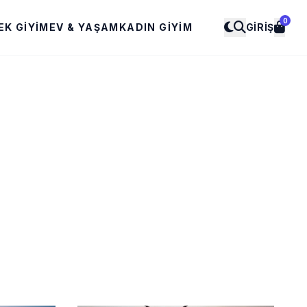
0
EK GIYIM
EV & YAŞAM
KADIN GIYIM
GIRIŞ