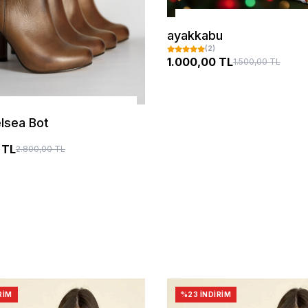
SEPETE EKLE
ayakkabu
(2)
1.000,00 TL
1.500,00 TL
SEPETE EKLE
lsea Bot
 TL
2.800,00 TL
RIM
%23 İNDIRIM