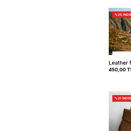
%25 İNDI
Leather 
450,00 T
%21 İNDI