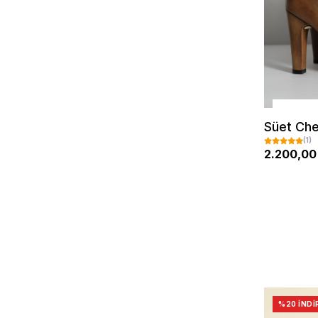
Süet Che
(1)
2.200,00
%20 İNDI