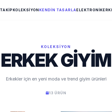
 TAKIP
KOLEKSIYON
KENDIN TASARLA
ELEKTRONIK
ERK
KOLEKSIYON
ERKEK GIYIM
Erkekler için en yeni moda ve trend giyim ürünleri
13 ÜRÜN