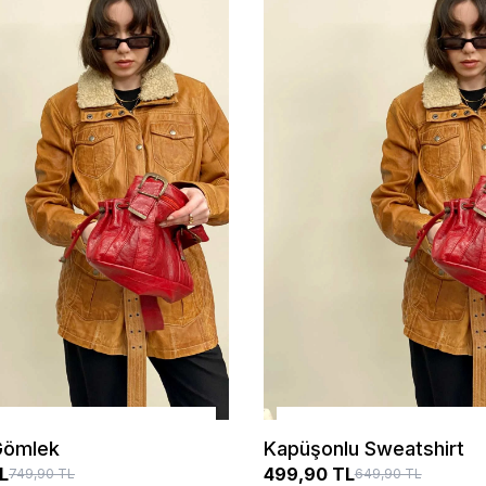
SEÇENEKLER
SEÇENEKLER
 Gömlek
Kapüşonlu Sweatshirt
L
499,90 TL
749,90 TL
649,90 TL