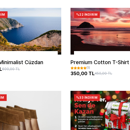
RIM
%22 İNDIRIM
SEPETE EKLE
SEPETE EKLE
Minimalist Cüzdan
Premium Cotton T-Shirt
(1)
L
600,00 TL
350,00 TL
450,00 TL
RIM
%33 İNDIRIM