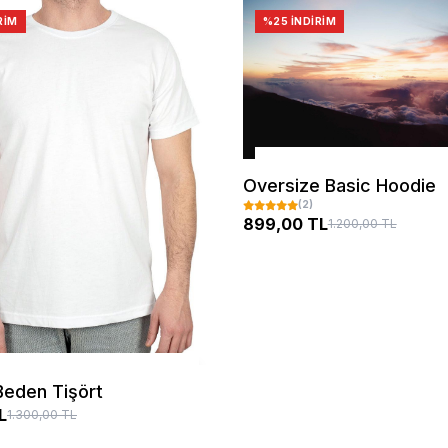
RIM
%25 İNDIRIM
SEPETE EKLE
Oversize Basic Hoodie
(2)
899,00 TL
1.200,00 TL
SEÇENEKLER
Beden Tişört
L
1.300,00 TL