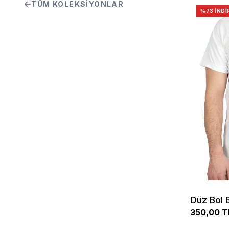
TÜM KOLEKSIYONLAR
%73 İNDI
Düz Bol 
350,00 T