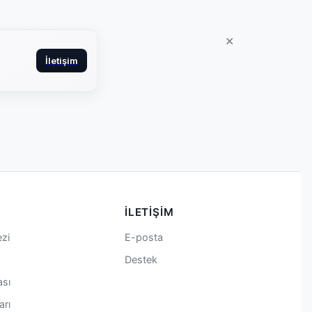
✕
İletişim
İLETIŞIM
zi
E-posta
Destek
ası
arı