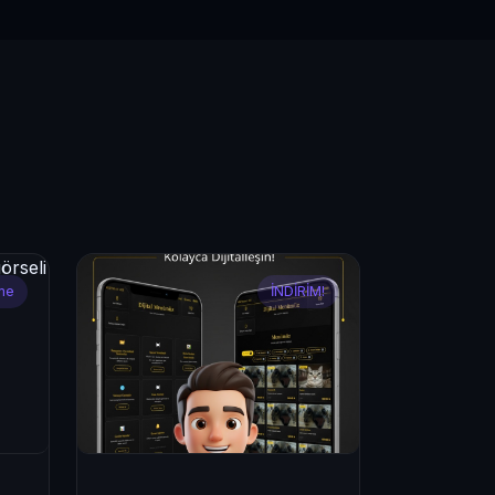
me
İNDİRİM!