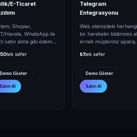
tik/E-Ticaret
Telegram
zılımı
Entegrasyonu
stem; Shopier,
Web sitenizdeki herhangi
T/Havale, WhatsApp ile
bir hareketin bildirimini alın,
zlı satın alma gibi ödeme
örnek müşteriniz sipariş
çeneklerini
verince, destek talebi
750
tek sefer
₺1
tek sefer
steklemektedir.
oluşturunca. Aklınıza ne
T/Havale ile ödeme
gelirse. Size en uygun fiyat
pmak isteyenler için
teklifimiz için form
Demo Göster
Demo Göster
kont yükleme sistemi de
gönderebilirsiniz.
Satın Al
Satın Al
unmaktadır. Admin
neli üzerinden ana
yfada yer alan tüm
anları kolayca
zenleyebilirsiniz:
sterilecek ürünleri
me Kategorileri