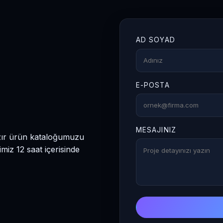
eme/çıkarma Story
nleri düzenleme Slider
eme, kaldırma Footer
AD SOYAD
 yönetimi Tamamen
lleştirilebilir yapı Script
ık kaynak şekilde teslim
lir. Dilediğiniz kadar
E-POSTA
rulum yapabilir, sınırsız
liştirme ekleyebilirsiniz.
MESAJINIZ
azır ürün kataloğumuzu
miz 12 saat içerisinde