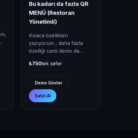
Bu kadarı da fazla QR
MENÜ (Restoran
Yönetimli)
Kısaca özellikleri
yazıyorum , daha fazla
özelliği canlı demo da
görebilirsiniz 💫 Masa
₺750
tek sefer
kaptıldığında ödem
yöntemi soruluyor ,
böylelikle gün sonu alınca
Demo Göster
kasa sayımı doğru oluyor
Satın Al
✅ Bu gün hangi ürün kaç
adet saat kaçta satıldı ✅
Günlük raporlama mevcut
(pos/nakit ödeme) Garson
çağır butonu sayesinde
büyük kafelerde özellikle