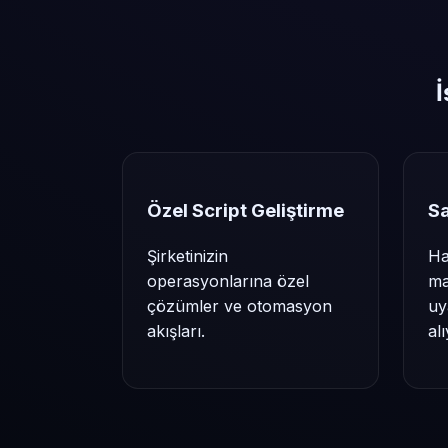
İ
Özel Script Geliştirme
S
Şirketinizin
Ha
operasyonlarına özel
ma
çözümler ve otomasyon
uy
akışları.
al