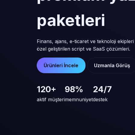
paketleri
Finans, ajans, e-ticaret ve teknoloji ekipleri
özel geliştirilen script ve SaaS çözümleri.
Ürünleri İncele
Uzmanla Görüş
120+
98%
24/7
aktif müşteri
memnuniyet
destek