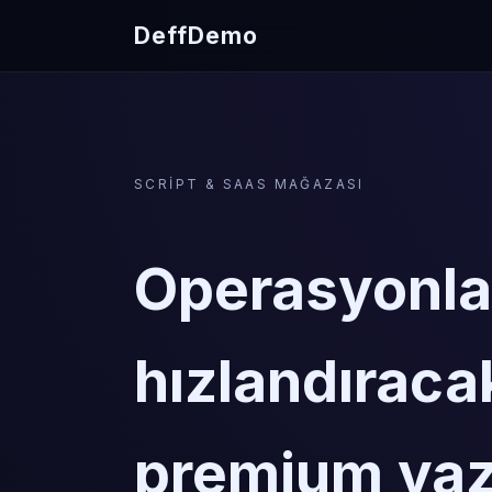
DeffDemo
SCRIPT & SAAS MAĞAZASI
Operasyonlar
hızlandıraca
premium yaz