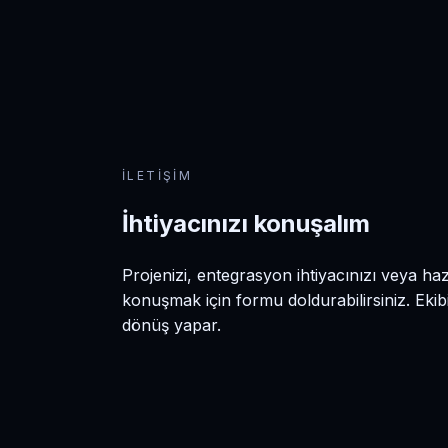
ekl
ürü
ekl
link
öze
aç
edi
İLETIŞIM
ku
ge
İhtiyacınızı konuşalım
Projenizi, entegrasyon ihtiyacınızı veya h
konuşmak için formu doldurabilirsiniz. Ekibi
dönüş yapar.