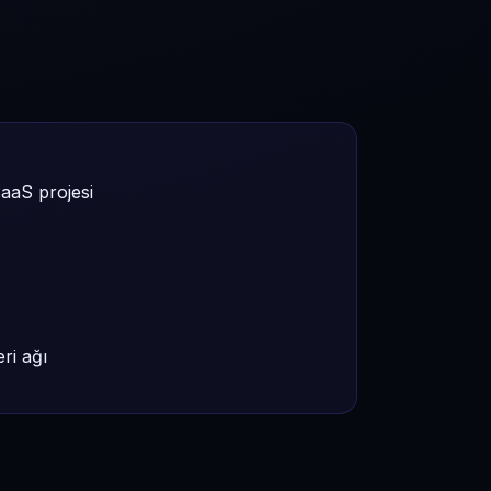
aaS projesi
eri ağı