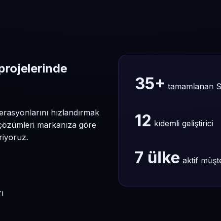
projelerinde
35+
tamamlanan S
operasyonlarını hızlandırmak
12
kıdemli geliştirici
 çözümleri markanıza göre
riyoruz.
7 ülke
aktif müşt
ı