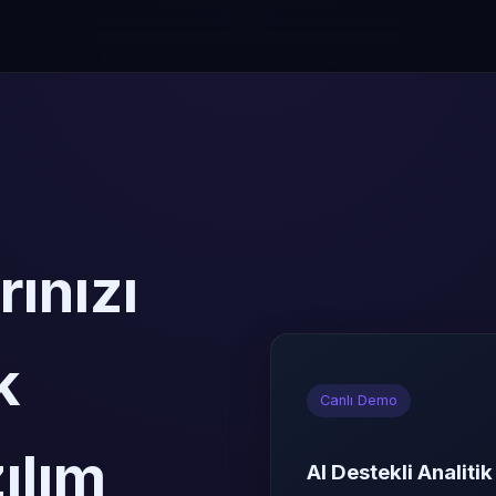
ınızı
k
Canlı Demo
ılım
AI Destekli Analiti