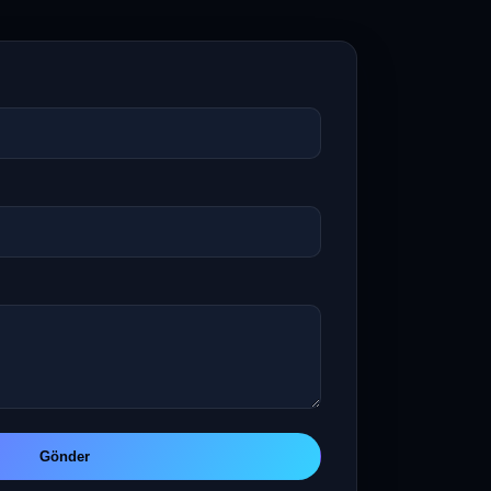
garson çağrısı yapan
kişiler not ekleyebiliyor
(sipariş verebiliyor
garsonsuz) ✅ Sınırsız
masa, ürün , kategori
ekleme yapılabiliyor ✅
Masa kapatırken otomatik
fiş çıktısı alabiliyorsunuz ✅
Bütün fişlere otomatik %
uygulaması
yapabiliyorsunuz ; garson
ücreti , servis ücreti ✅
Gönder