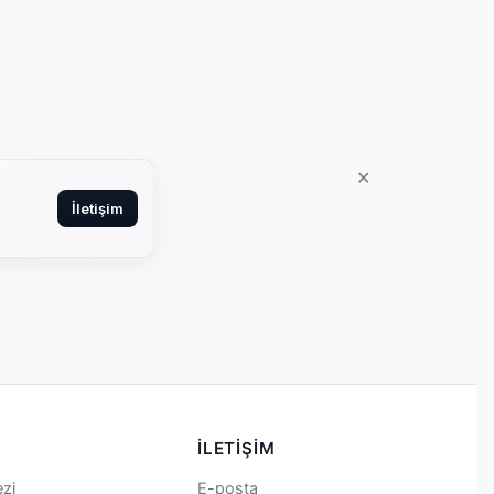
✕
İletişim
İLETIŞIM
zi
E-posta