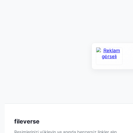
fileverse
Resimlerinizi yükleyin ve anında benzersiz linkler alın