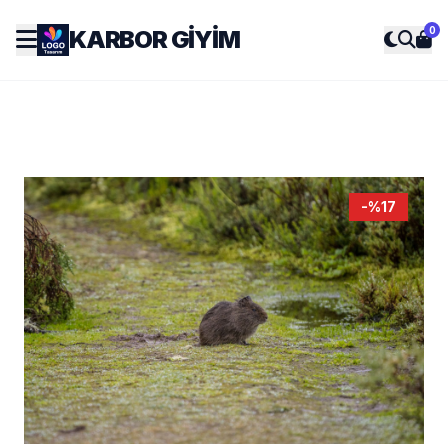
0
KARBOR GIYIM
-%17