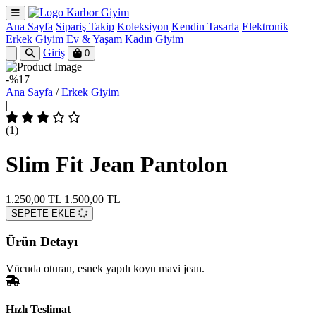
Karbor Giyim
Ana Sayfa
Sipariş Takip
Koleksiyon
Kendin Tasarla
Elektronik
Erkek Giyim
Ev & Yaşam
Kadın Giyim
Giriş
0
-%17
Ana Sayfa
/
Erkek Giyim
|
(1)
Slim Fit Jean Pantolon
1.250,00 TL
1.500,00 TL
SEPETE EKLE
Ürün Detayı
Vücuda oturan, esnek yapılı koyu mavi jean.
Hızlı Teslimat