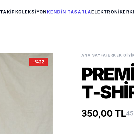
 TAKIP
KOLEKSIYON
KENDIN TASARLA
ELEKTRONIK
ERK
ANA SAYFA
/
ERKEK GIYI
-%22
PREM
T-SHI
350,00 TL
45