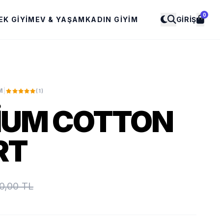
0
EK GIYIM
EV & YAŞAM
KADIN GIYIM
GIRIŞ
M
|
(1)
IUM COTTON
RT
0,00 TL