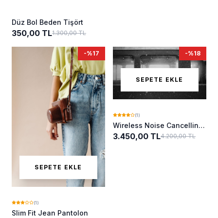
Düz Bol Beden Tişört
350,00 TL
1.300,00 TL
-%17
-%18
SEPETE EKLE
(1)
Wireless Noise Cancelling
Kulaklık
3.450,00 TL
4.200,00 TL
SEPETE EKLE
(1)
Slim Fit Jean Pantolon