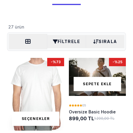
27 ürün
FILTRELE
SIRALA
-%73
-%25
SEPETE EKLE
(2)
Oversize Basic Hoodie
899,00 TL
1.200,00 TL
SEÇENEKLER