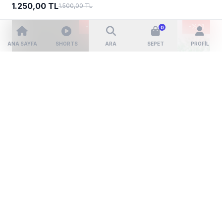
1.250,00 TL
1.500,00 TL
-%14
-%21
0
ANA SAYFA
SHORTS
ARA
SEPET
PROFIL
SEPETE EKLE
SEPETE EKLE
(2)
(1)
Smart Watch Series 7
Floral Yazlık Elbise
5.600,00 TL
750,00 TL
6.500,00 TL
950,00 TL
-%25
-%17